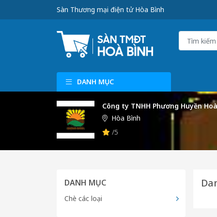
Sàn Thương mại điện tử Hòa Bình
DANH MỤC
Công ty TNHH Phương Huyền Hoà
Hòa Bình
/5
Dan
DANH MỤC
Chè các loại