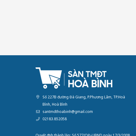
Số 227B đường Đà Giang, P.Phương Lâm, TP.Hoà
Bình, Hoà Bình
santmdthoabinh@gmail.com
02183.852058
Quyết định thành lập: Số 577/QĐ-UBND ngày 17/3/2008