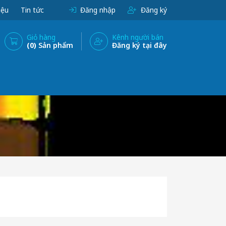
iệu
Tin tức
Đăng nhập
Đăng ký
Giỏ hàng
Kênh người bán
(0)
Sản phẩm
Đăng ký tại đây