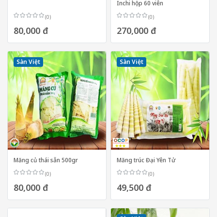
Inchi hộp 60 viên
(0)
(0)
80,000 đ
270,000 đ
Sàn Việt
Sàn Việt
Măng củ thái sẵn 500gr
Măng trúc Đại Yên Tử
(0)
(0)
80,000 đ
49,500 đ