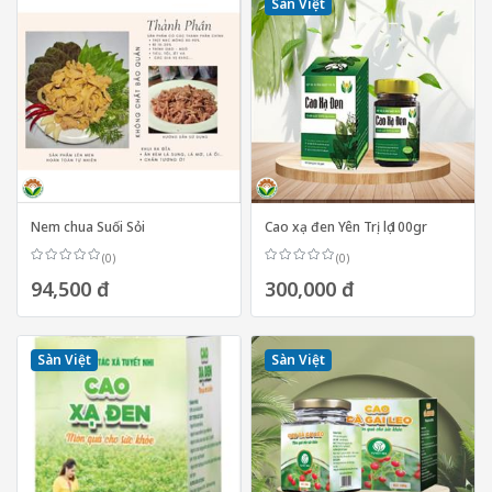
Sàn Việt
Nem chua Suối Sỏi
Cao xạ đen Yên Trị lọ 100gr
(0)
(0)
94,500 đ
300,000 đ
Sàn Việt
Sàn Việt