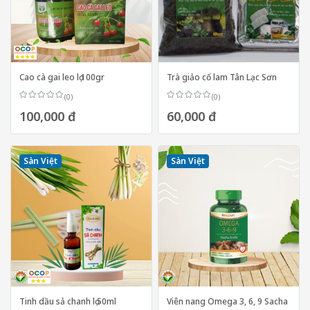
Cao cà gai leo lọ 100gr
Trà giảo cổ lam Tân Lạc Sơn
(0)
(0)
100,000 đ
60,000 đ
Sàn Việt
Sàn Việt
Tinh dầu sả chanh lọ 50ml
Viên nang Omega 3, 6, 9 Sacha