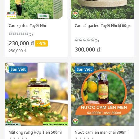
Cao xạ đen Tuyết Nhi
Cao cà gai leo Tuyết Nhi lọ 100gr
(0)
(0)
230,000 đ
--8%
300,000 đ
250,000 đ
Sàn Việt
Sàn Việt
Mật ong rừng Hợp Tiến 500ml
Nước cam lên men chai 300ml