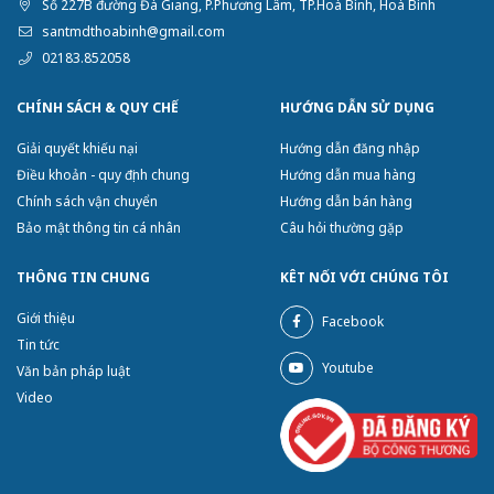
Số 227B đường Đà Giang, P.Phương Lâm, TP.Hoà Bình, Hoà Bình
santmdthoabinh@gmail.com
02183.852058
CHÍNH SÁCH & QUY CHẾ
HƯỚNG DẪN SỬ DỤNG
Giải quyết khiếu nại
Hướng dẫn đăng nhập
Điều khoản - quy định chung
Hướng dẫn mua hàng
Chính sách vận chuyển
Hướng dẫn bán hàng
Bảo mật thông tin cá nhân
Câu hỏi thường gặp
THÔNG TIN CHUNG
KÊT NỐI VỚI CHÚNG TÔI
Giới thiệu
Facebook
Tin tức
Youtube
Văn bản pháp luật
Video