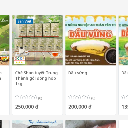
Sàn Việt
m
Chè Shan tuyết Trung
Dầu vừng
Dầu
n
Thành gói đóng hộp
1kg
(0)
(0)
250,000 đ
200,000 đ
13