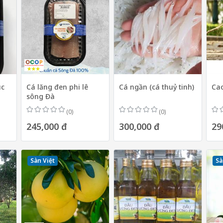
úc
Cá lăng đen phi lê
Cá ngần (cá thuỷ tinh)
Ca
sông Đà
(0)
(0)
245,000 đ
300,000 đ
29
Sàn Việt
Sà