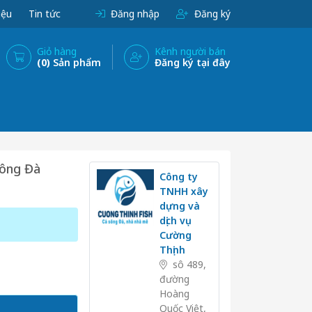
iệu
Tin tức
Đăng nhập
Đăng ký
Giỏ hàng
Kênh người bán
(0)
Sản phẩm
Đăng ký tại đây
Sông Đà
Công ty
TNHH xây
dựng và
dịch vụ
Cường
Thịnh
sô 489,
đường
Hoàng
Quốc Việt,