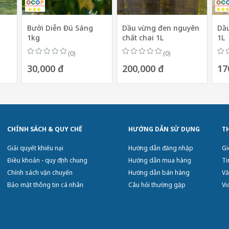
Bưởi Diễn Đú Sáng
Dầu vừng đen nguyên
Dầu
1kg
chất chai 1L
1L
(0)
(0)
30,000 đ
200,000 đ
17
CHÍNH SÁCH & QUY CHẾ
HƯỚNG DẪN SỬ DỤNG
T
Giải quyết khiếu nại
Hướng dẫn đăng nhập
Gi
Điều khoản - quy định chung
Hướng dẫn mua hàng
Ti
Chính sách vận chuyển
Hướng dẫn bán hàng
Vă
Bảo mật thông tin cá nhân
Câu hỏi thường gặp
Vi