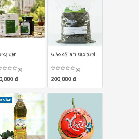
o xạ đen
Giảo cổ lam sao tươi
(0)
(0)
0,000 đ
200,000 đ
n Việt