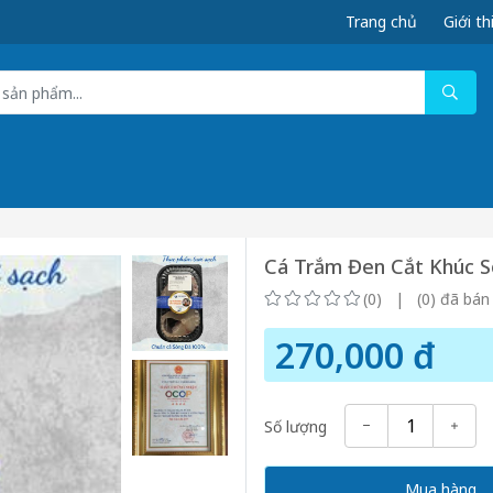
Trang chủ
Giới th
Cá Trắm Đen Cắt Khúc 
(0) | (0) đã bán
270,000 đ
Số lượng
Mua hàng