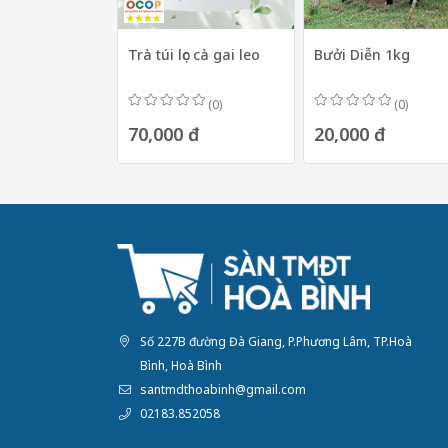
Trà túi lọc cà gai leo
Bưởi Diễn 1kg
(0)
(0)
70,000 đ
20,000 đ
Số 227B đường Đà Giang, P.Phương Lâm, TP.Hoà
Bình, Hoà Bình
santmdthoabinh@gmail.com
02183.852058