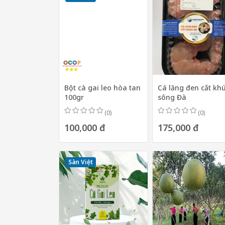
Bột cà gai leo hòa tan
Cá lăng đen cắt kh
100gr
sông Đà
(0)
(0)
100,000 đ
175,000 đ
Sàn Việt