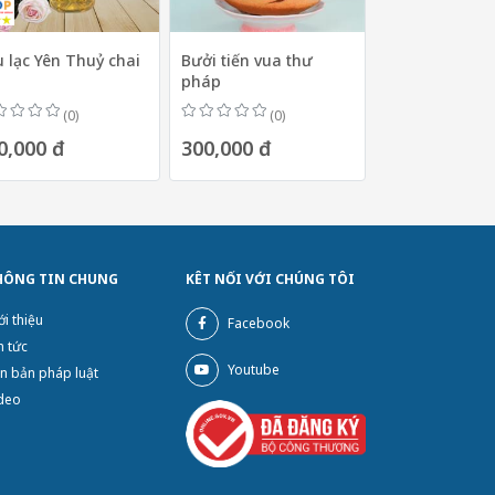
 lạc Yên Thuỷ chai
Bưởi tiến vua thư
pháp
(0)
(0)
0,000 đ
300,000 đ
HÔNG TIN CHUNG
KÊT NỐI VỚI CHÚNG TÔI
ới thiệu
Facebook
n tức
Youtube
n bản pháp luật
deo