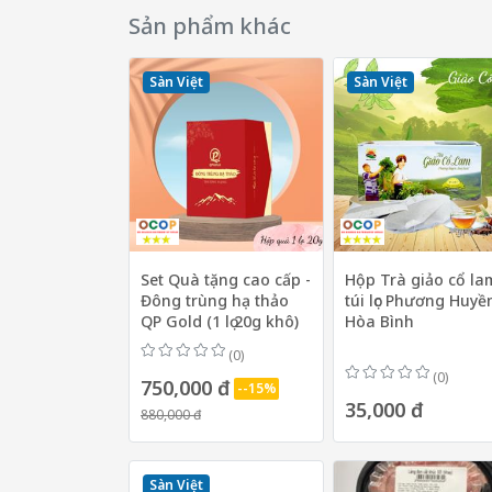
Sản phẩm khác
Sàn Việt
Sàn Việt
Set Quà tặng cao cấp -
Hộp Trà giảo cổ la
Đông trùng hạ thảo
túi lọc Phương Huyề
QP Gold (1 lọ 20g khô)
Hòa Bình
(0)
(0)
750,000 đ
--15%
35,000 đ
880,000 đ
Sàn Việt