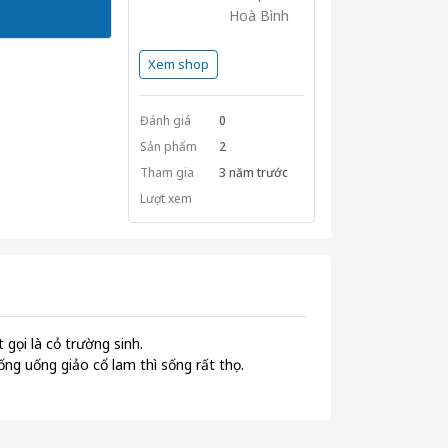
Hoà Bình
Xem shop
Đánh giá
0
Sản phẩm
2
Tham gia
3 năm trước
Lượt xem
gọi là cỏ trường sinh.
ng uống giảo cổ lam thì sống rất thọ.