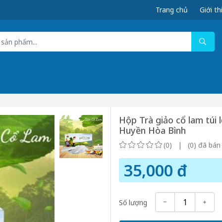
Trang chủ
Giới th
Hộp Trà giảo cổ lam túi 
Huyền Hòa Bình
(0) | (0) đã bán
35,000 đ
Số lượng