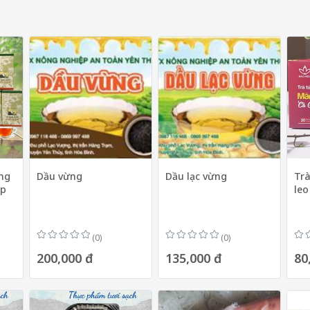
ung
Dầu vừng
Dầu lạc vừng
Trà
ộp
leo
(0)
(0)
200,000 đ
135,000 đ
80