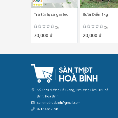
Trà túi lọc cà gai leo
Bưởi Diễn 1kg
(0)
(0)
70,000 đ
20,000 đ
Số 227B đường Đà Giang, P.Phương Lâm, TP.Hoà
Bình, Hoà Bình
santmdthoabinh@gmail.com
02183.852058