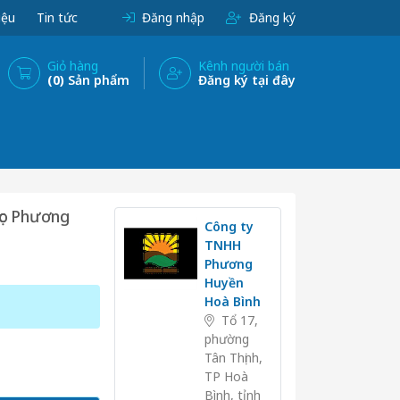
iệu
Tin tức
Đăng nhập
Đăng ký
Giỏ hàng
Kênh người bán
(0)
Sản phẩm
Đăng ký tại đây
lọc Phương
Công ty
TNHH
Phương
Huyền
Hoà Bình
Tổ 17,
phường
Tân Thịnh,
TP Hoà
Bình, tỉnh