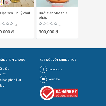
 lạc Yên Thuỷ chai
Bưởi tiến vua thư
pháp
(0)
(0)
0,000 đ
300,000 đ
HÔNG TIN CHUNG
KÊT NỐI VỚI CHÚNG TÔI
ới thiệu
Facebook
n tức
Youtube
n bản pháp luật
deo