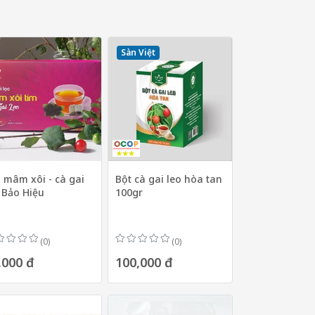
Sàn Việt
 mâm xôi - cà gai
Bột cà gai leo hòa tan
 Bảo Hiệu
100gr
(0)
(0)
,000 đ
100,000 đ