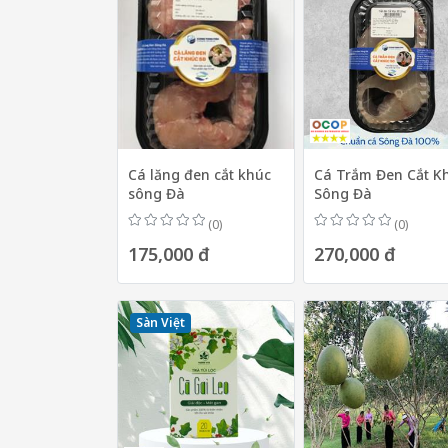
Cá lăng đen cắt khúc
Cá Trắm Đen Cắt K
sông Đà
Sông Đà
(0)
(0)
175,000 đ
270,000 đ
Sàn Việt