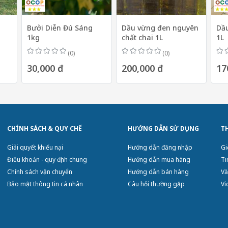
Bưởi Diễn Đú Sáng
Dầu vừng đen nguyên
Dầu
1kg
chất chai 1L
1L
(0)
(0)
30,000 đ
200,000 đ
17
CHÍNH SÁCH & QUY CHẾ
HƯỚNG DẪN SỬ DỤNG
T
Giải quyết khiếu nại
Hướng dẫn đăng nhập
Gi
Điều khoản - quy định chung
Hướng dẫn mua hàng
Ti
Chính sách vận chuyển
Hướng dẫn bán hàng
Vă
Bảo mật thông tin cá nhân
Câu hỏi thường gặp
Vi