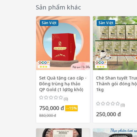
Sản phẩm khác
Sàn Việt
Sàn Việt
Set Quà tặng cao cấp -
Chè Shan tuyết Tr
Đông trùng hạ thảo
Thành gói đóng h
QP Gold (1 lọ 20g khô)
1kg
(0)
(0)
750,000 đ
--15%
250,000 đ
880,000 đ