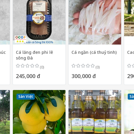
húc
Cá lăng đen phi lê
Cá ngần (cá thuỷ tinh)
Ca
sông Đà
(0)
(0)
245,000 đ
300,000 đ
29
Sàn Việt
Sà