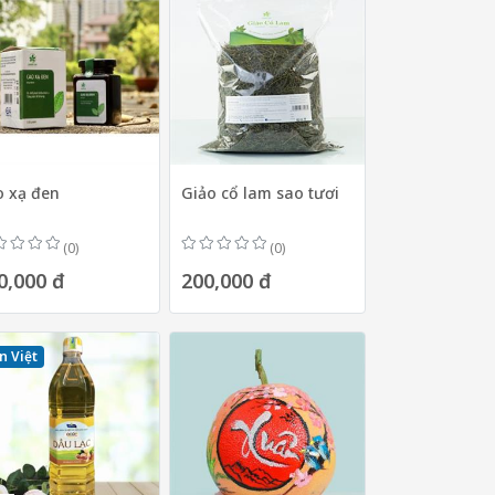
o xạ đen
Giảo cổ lam sao tươi
(0)
(0)
0,000 đ
200,000 đ
n Việt