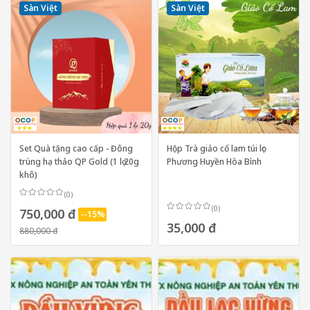
Sàn Việt
Sàn Việt
Set Quà tặng cao cấp - Đông
Hộp Trà giảo cổ lam túi lọc
trùng hạ thảo QP Gold (1 lọ 20g
Phương Huyền Hòa Bình
khô)
(0)
(0)
750,000 đ
--15%
35,000 đ
880,000 đ