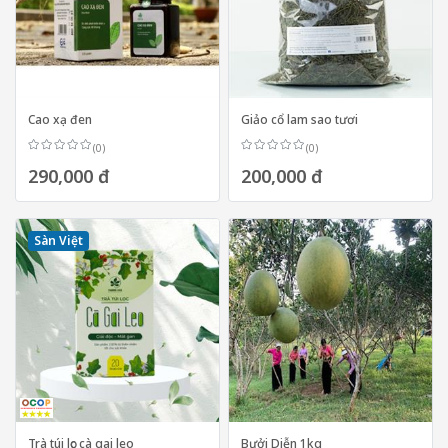
Cao xạ đen
Giảo cổ lam sao tươi
(0)
(0)
290,000 đ
200,000 đ
Sàn Việt
Trà túi lọc cà gai leo
Bưởi Diễn 1kg