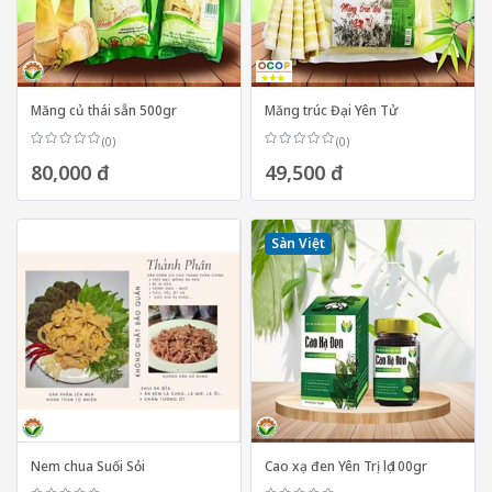
Măng củ thái sẵn 500gr
Măng trúc Đại Yên Tử
(0)
(0)
80,000 đ
49,500 đ
Sàn Việt
Nem chua Suối Sỏi
Cao xạ đen Yên Trị lọ 100gr