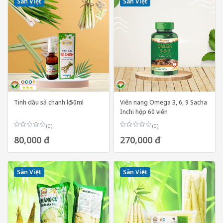
Sàn Việt
Sàn Việt
Tinh dầu sả chanh lọ 50ml
Viên nang Omega 3, 6, 9 Sacha
Inchi hộp 60 viên
(0)
(0)
80,000 đ
270,000 đ
Sàn Việt
Sàn Việt