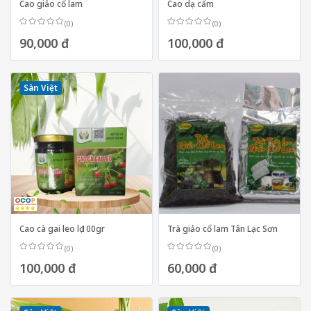
Cao giảo cổ lam
Cao dạ cẩm
(0)
(0)
90,000 đ
100,000 đ
Sàn Việt
Cao cà gai leo lọ 100gr
Trà giảo cổ lam Tân Lạc Sơn
(0)
(0)
100,000 đ
60,000 đ