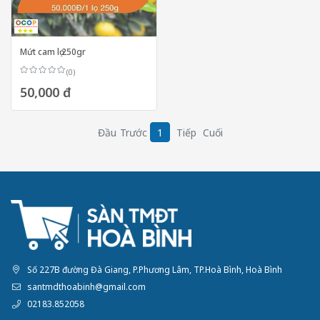
Mứt cam lọ 250gr
(0)
50,000 đ
Đầu
Trước
1
Tiếp
Cuối
Số 227B đường Đà Giang, P.Phương Lâm, TP.Hoà Bình, Hoà Bình
santmdthoabinh@gmail.com
02183.852058